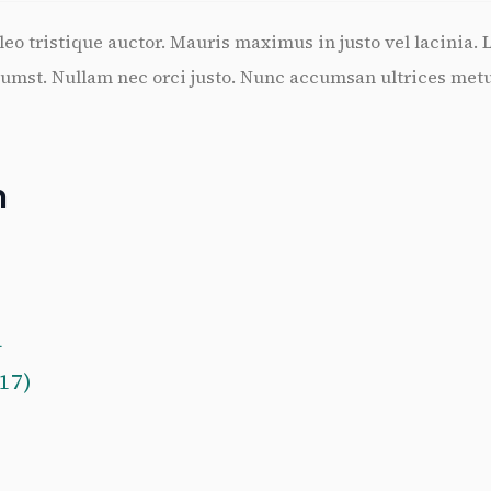
eo tristique auctor. Mauris maximus in justo vel lacinia.
ictumst. Nullam nec orci justo. Nunc accumsan ultrices me
n
(17)