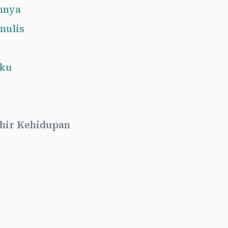
nnya
nulis
?
aku
khir Kehidupan