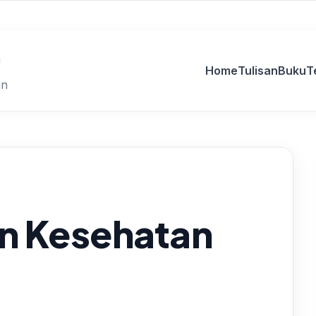
.
Home
Tulisan
Buku
T
an
n Kesehatan