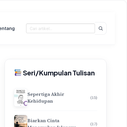
entang
Cari:
Seri/Kumpulan Tulisan
Sepertiga Akhir
(15)
Kehidupan
Biarkan Cinta
(17)